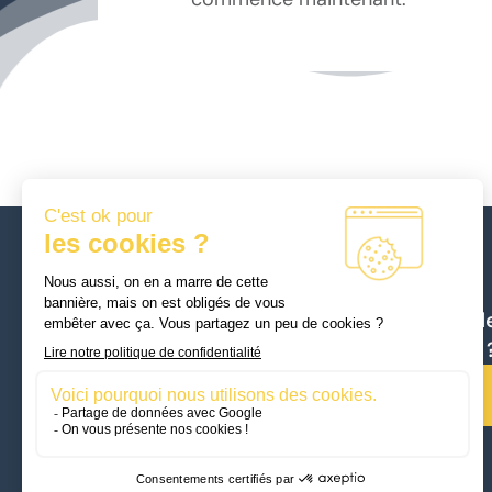
Besoin d
conseils 
Nous
contacter
mySkillFactory
178 Boulevard Haussmann