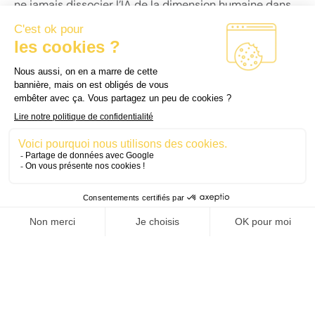
ne jamais dissocier l’IA de la dimension humaine dans
un parcours de formation.
6 –
Automatisation inappropriée : tout ne peut
pas être délégué à la machine
Un chatbot ne remplacera jamais un formateur dans un
moment de doute, d’empathie ou de coaching
personnalisé. Répartition des rôles : confier à l’IA ce
qu’elle fait bien, laisser à l’humain ce qu’il fait mieux.
7 –
Dépendance technologique : attention à la
panne généralisée (ça vous rappelle quelque
chose ?
)
Un système trop dépendant de l’IA devient fragile :
bugs, cyberattaques, obsolescence… Plan de secours :
prévoir des alternatives humaines et des protocoles de
secours en cas de défaillance.
8 –
Qualité inégale des contenus : entre génie et
approximation
Un texte généré par IA n’est pas toujours pertinent