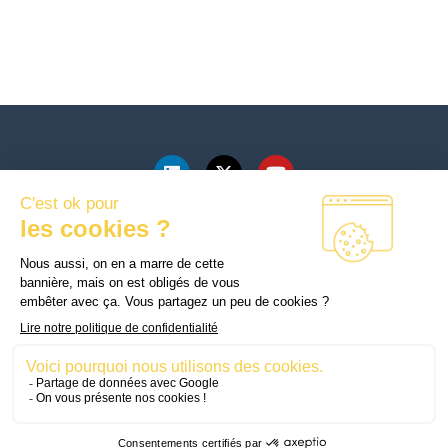
mySkillFactory
178 Boulevard Haussmann
75008 Paris
© Copyright © 2025
Mentions légales
mySkillFactory