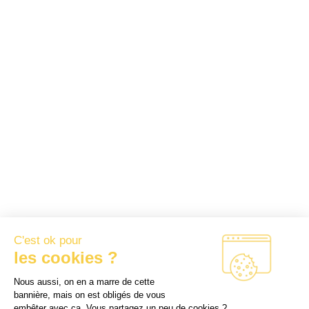
mySkillFactory